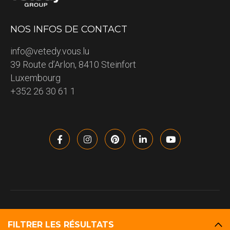
NOS INFOS DE CONTACT
info@vetedy.vous.lu
39 Route d’Arlon, 8410 Steinfort
Luxembourg
+352 26 30 61 1
VETEDY 2023 – All rights reserved – Copyright information
Politique de confidentialité
Conditions d’utilisation
FILTRER LES RÉSULTATS