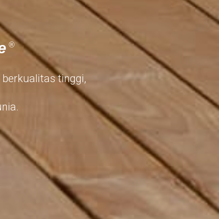
T
e
®
berkualitas tinggi,
nia.