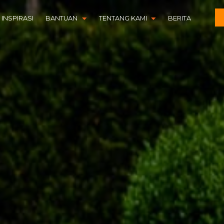
INSPIRASI
BANTUAN
TENTANG KAMI
BERITA
DOWNLOAD CENTER
SEJARAH